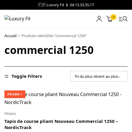
🇫🇷 Luxury Fit 📱 04.13.33.35.17
0
Accueil
/
Produits identifiés “commercial 1250”
LOCATION
commercial 1250
NOTRE CATALOGUE
BLOG
Toggle Filters
A PROPOS
CONTACT
PROMO !
Blog
Fitness
Tapis de course pliant Nouveau Commercial 1250 –
Boutique
NordicTrack
A propos