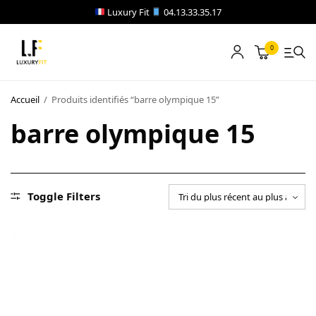
Luxury Fit
04.13.33.35.17
0
LOCATION
Accueil
/
Produits identifiés “barre olympique 15”
NOTRE CATALOGUE
barre olympique 15
BLOG
A PROPOS
Toggle Filters
CONTACT
Blog
Boutique
A propos