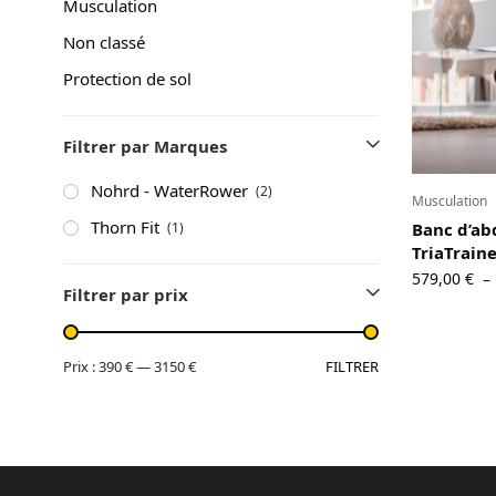
Musculation
A propos
Non classé
Contact
Protection de sol
Copyright © 2024 Luxury Fit. All rights reserved.
Filtrer par Marques
Nohrd - WaterRower
(2)
Musculation
Thorn Fit
(1)
Banc d’ab
TriaTrain
579,00
€
–
Filtrer par prix
FILTRER
Prix :
390 €
—
3150 €