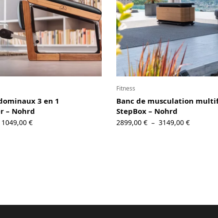
Fitness
dominaux 3 en 1
Banc de musculation multi
er – Nohrd
StepBox – Nohrd
Plage de
Plage de
1049,00
€
2899,00
€
3149,00
€
–
prix :
prix :
579,00 €
2899,00 
à
à
1049,00 €
3149,00 