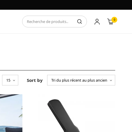
0
Sort by