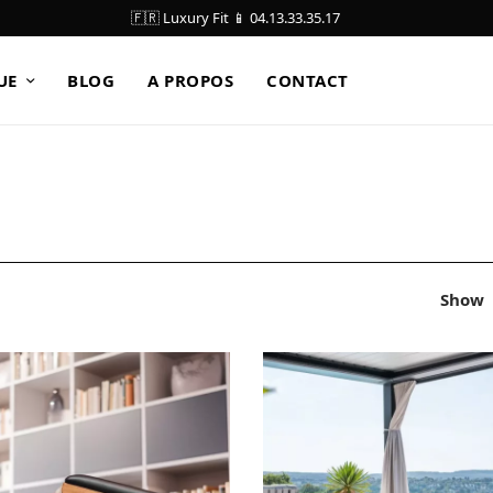
🇫🇷 Luxury Fit 📱 04.13.33.35.17
UE
BLOG
A PROPOS
CONTACT
Show