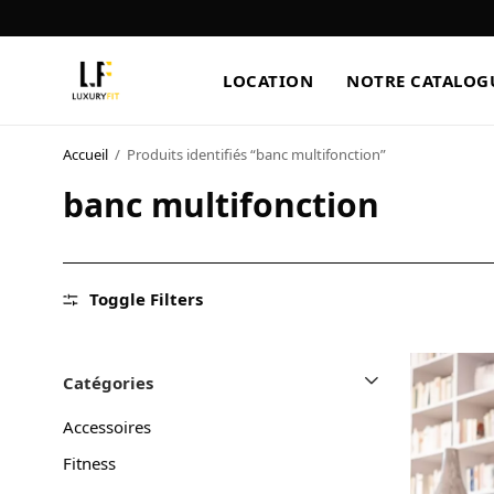
LOCATION
NOTRE CATALOG
Accueil
/
Produits identifiés “banc multifonction”
LOCATION
banc multifonction
NOTRE CATALOGUE
BLOG
Toggle Filters
A PROPOS
CONTACT
Catégories
Accessoires
Fitness
Blog
Boutique